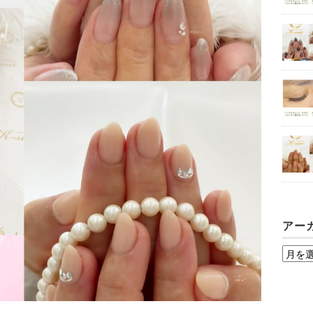
アー
ア
ー
カ
イ