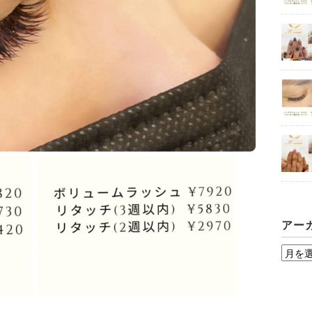
アー
ア
ー
カ
イ