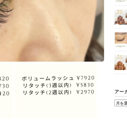
アー
ア
ー
カ
イ