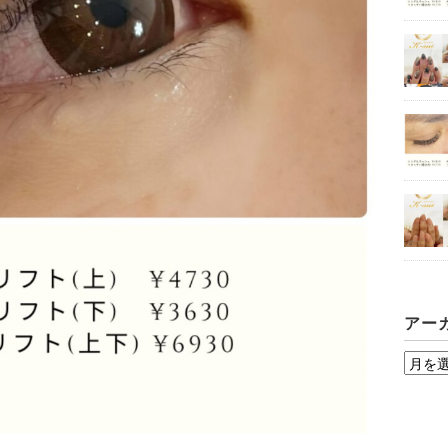
アー
ア
ー
カ
イ