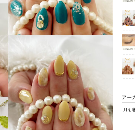
アー
ア
ー
カ
イ