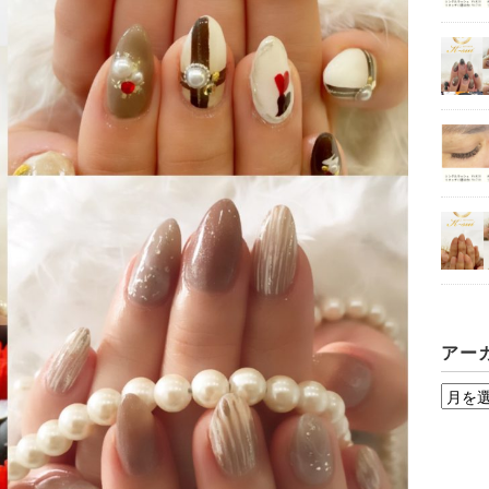
アー
ア
ー
カ
イ