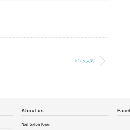
ピンク人気
About us
Face
Nail Salon K-sui