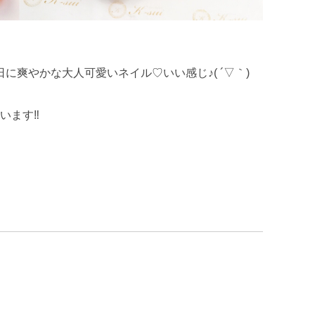
ブ
1日٩( ᐛ )و爽やかな日に爽やかな大人可愛いネイル♡いい感じ♪( ´▽｀)
ます‼︎