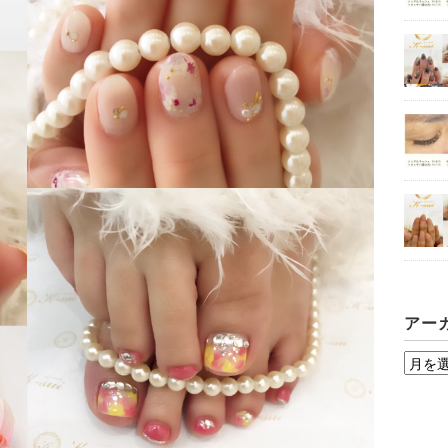
アー
ア
ー
カ
イ