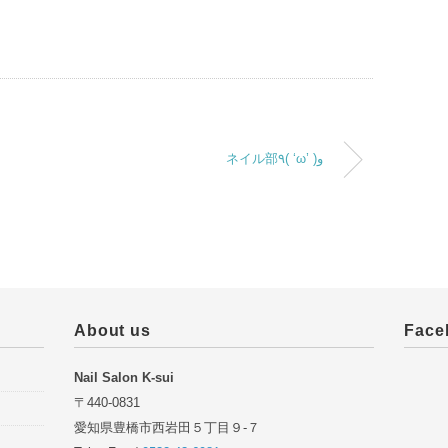
ネイル部٩( ‘ω’ )و
About us
Face
Nail Salon K-sui
〒440-0831
愛知県豊橋市西岩田５丁目９-７