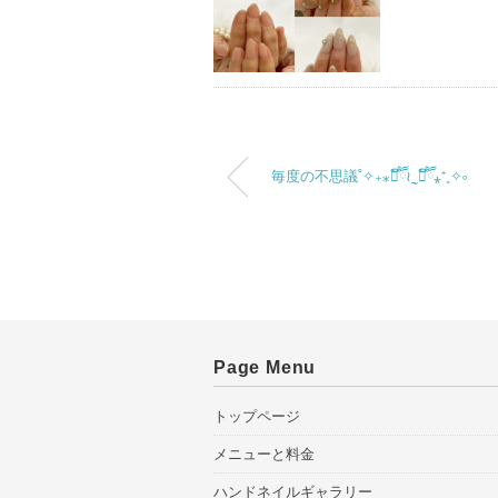
毎度の不思議˚✧₊⁎❝᷀ົཽ≀ˍ̮ ❝᷀ົཽ⁎⁺˳✧༚
Page Menu
トップページ
メニューと料金
ハンドネイルギャラリー