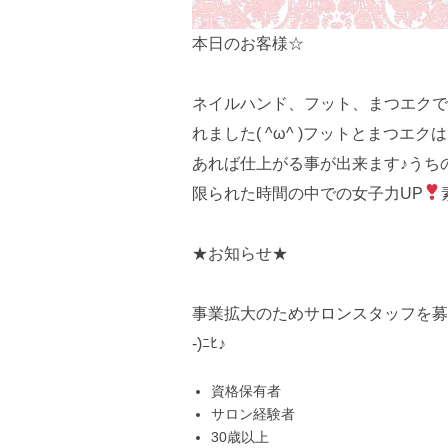
本日のお客様☆
ネイルハンド、フット、まつエクで
れました( ^ω^ )フットとまつ
あれば仕上がる事が出来ます♪うちの
限られた時間の中での女子力UP
★お知らせ★
事業拡大のためサロンスタッフを募
-)ﾆﾋ♪
資格保有者
サロン経験者
30歳以上