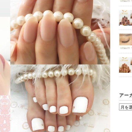
アー
ア
ー
カ
イ