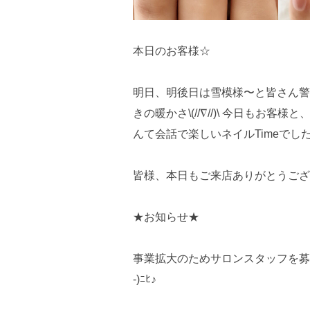
本日のお客様☆
明日、明後日は雪模様〜と皆さん警戒
きの暖かさ\(//∇//)\ 今日もお
んて会話で楽しいネイルTimeでし
皆様、本日もご来店ありがとうござい
★お知らせ★
事業拡大のためサロンスタッフを募
-)ﾆﾋ♪