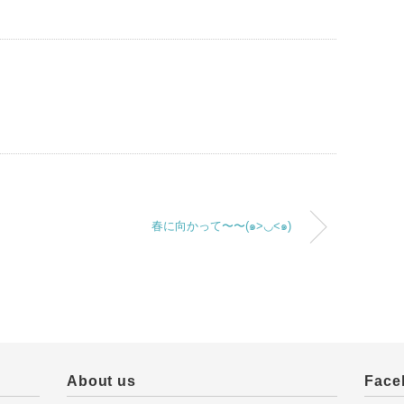
春に向かって〜〜(๑>◡<๑)
About us
Face