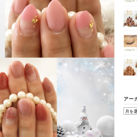
アー
ア
ー
カ
イ