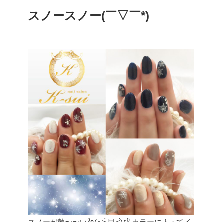
スノースノー(￣▽︎￣*)
スノーが熱〜〜い⁽⁽٩(๑˃̶͈̀ ᗨ ˂̶͈́)۶⁾⁾ カラーによってイ