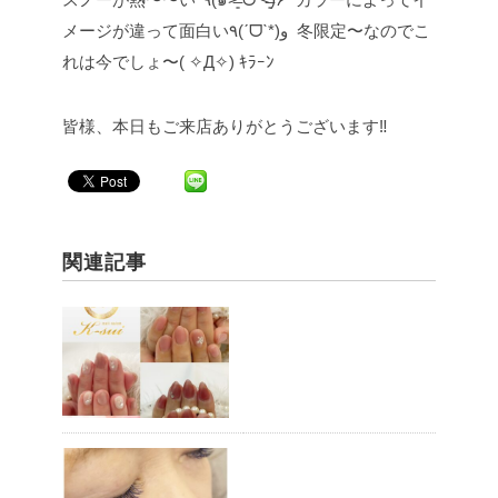
メージが違って面白い٩(ˊᗜˋ*)و 冬限定〜なのでこ
れは今でしょ〜( ✧︎Д✧︎) ｷﾗｰﾝ
皆様、本日もご来店ありがとうございます‼︎
関連記事